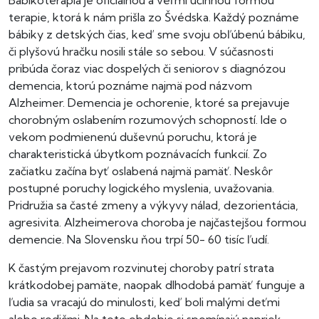
Bábikoterapia je oficiálnou a veľmi účinnou formou
terapie, ktorá k nám prišla zo Švédska. Každý poznáme
bábiky z detských čias, keď sme svoju obľúbenú bábiku,
či plyšovú hračku nosili stále so sebou. V súčasnosti
pribúda čoraz viac dospelých či seniorov s diagnózou
demencia, ktorú poznáme najmä pod názvom
Alzheimer. Demencia je ochorenie, ktoré sa prejavuje
chorobným oslabením rozumových schopností. Ide o
vekom podmienenú duševnú poruchu, ktorá je
charakteristická úbytkom poznávacích funkcií. Zo
začiatku začína byť oslabená najmä pamäť. Neskôr
postupné poruchy logického myslenia, uvažovania.
Pridružia sa časté zmeny a výkyvy nálad, dezorientácia,
agresivita. Alzheimerova choroba je najčastejšou formou
demencie. Na Slovensku ňou trpí 50- 60 tisíc ľudí.
K častým prejavom rozvinutej choroby patrí strata
krátkodobej pamäte, naopak dlhodobá pamäť funguje a
ľudia sa vracajú do minulosti, keď boli malými deťmi