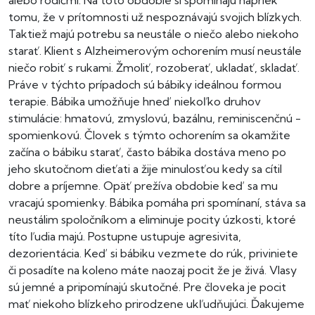
alebo rodičmi. Na toto obdobie si spomínajú napriek
tomu, že v prítomnosti už nespoznávajú svojich blízkych.
Taktiež majú potrebu sa neustále o niečo alebo niekoho
starať. Klient s Alzheimerovým ochorením musí neustále
niečo robiť s rukami. Žmoliť, rozoberať, ukladať, skladať.
Práve v týchto prípadoch sú bábiky ideálnou formou
terapie. Bábika umožňuje hneď niekoľko druhov
stimulácie: hmatovú, zmyslovú, bazálnu, reminiscenčnú -
spomienkovú. Človek s týmto ochorením sa okamžite
začína o bábiku starať, často bábika dostáva meno po
jeho skutočnom dieťati a žije minulosťou kedy sa cítil
dobre a príjemne. Opäť prežíva obdobie keď sa mu
vracajú spomienky. Bábika pomáha pri spomínaní, stáva sa
neustálim spoločníkom a eliminuje pocity úzkosti, ktoré
títo ľudia majú. Postupne ustupuje agresivita,
dezorientácia. Keď si bábiku vezmete do rúk, priviniete
či posadíte na koleno máte naozaj pocit že je živá. Vlasy
sú jemné a pripomínajú skutočné. Pre človeka je pocit
mať niekoho blízkeho prirodzene ukľudňujúci. Ďakujeme