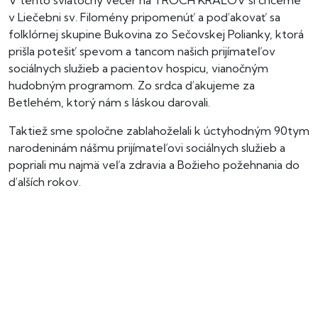
V tento sviatočný večer na TROCH KRÁĽOV si chceme
v Liečebni sv. Filomény pripomenúť a poďakovať sa
folklórnej skupine Bukovina zo Sečovskej Polianky, ktorá
prišla potešiť spevom a tancom našich prijímateľov
sociálnych služieb a pacientov hospicu, vianočným
hudobným programom. Zo srdca ďakujeme za
Betlehém, ktorý nám s láskou darovali.
Taktiež sme spoločne zablahoželali k úctyhodným 90tym
narodeninám nášmu prijímateľovi sociálnych služieb a
popriali mu najmä veľa zdravia a Božieho požehnania do
ďalších rokov.