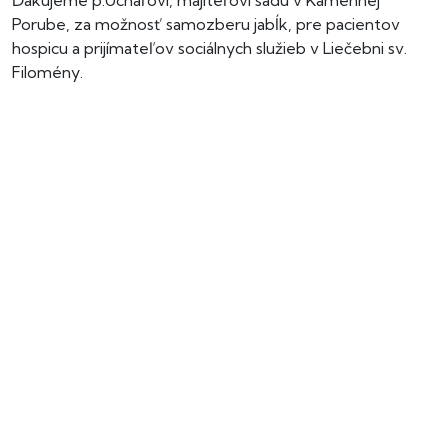
Ďakujeme p.Uchaľovi, majiteľovi sadu v Kamennej
Porube, za možnosť samozberu jabĺk, pre pacientov
hospicu a prijímateľov sociálnych služieb v Liečebni sv.
Filomény.